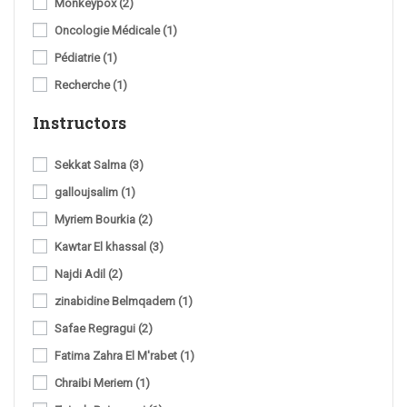
Monkeypox
(2)
Oncologie Médicale
(1)
Pédiatrie
(1)
Recherche
(1)
Instructors
Sekkat Salma
(3)
galloujsalim
(1)
Myriem Bourkia
(2)
Kawtar El khassal
(3)
Najdi Adil
(2)
zinabidine Belmqadem
(1)
Safae Regragui
(2)
Fatima Zahra El M'rabet
(1)
Chraibi Meriem
(1)