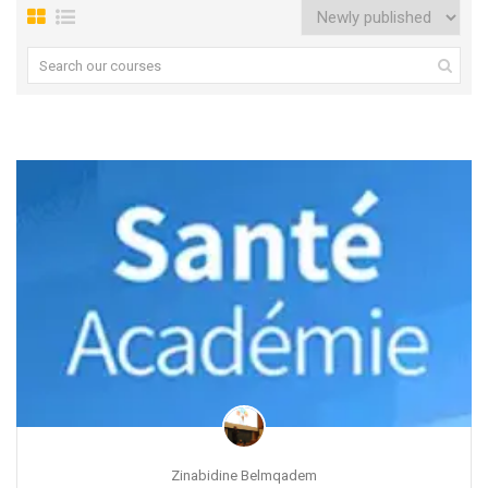
Zinabidine Belmqadem