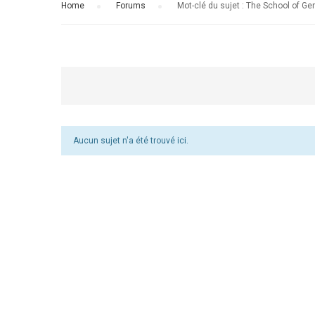
Home
›
Forums
›
Mot-clé du sujet : The School of Ge
Aucun sujet n'a été trouvé ici.