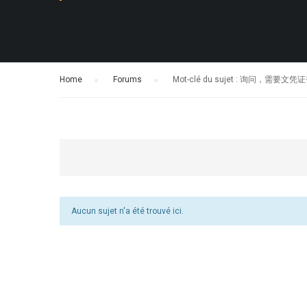
Home
›
Forums
›
Mot-clé du sujet : 询问，需要
Aucun sujet n'a été trouvé ici.