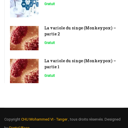
Gratuit
La variole du singe (Monkeypox) –
partie 2
Gratuit
La variole du singe (Monkeypox) –
partie 1
Gratuit
Copyright
CHU Mohammed VI - Tanger
, tous droits réservés. Designed
by
Digital Place