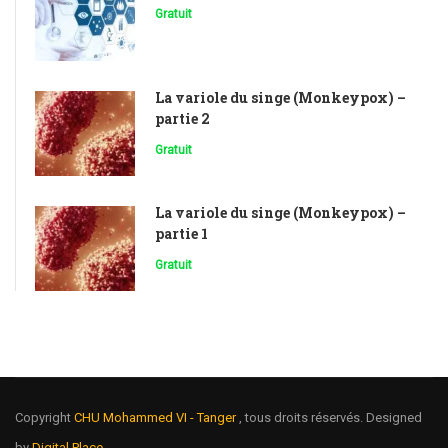
Gratuit
La variole du singe (Monkeypox) –
partie 2
Gratuit
La variole du singe (Monkeypox) –
partie 1
Gratuit
Copyright
CHU Mohammed VI - Tanger
, tous droits réservés. Designed
by
Digital Place