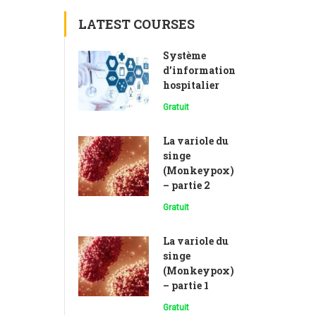
LATEST COURSES
Système
d’information
hospitalier
Gratuit
La variole du
singe
(Monkeypox)
– partie 2
Gratuit
La variole du
singe
(Monkeypox)
– partie 1
Gratuit