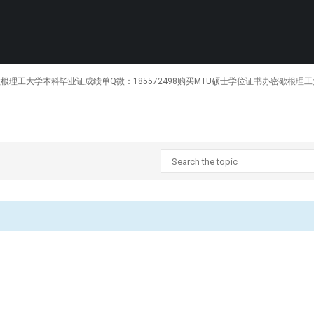
1:1制作美国密歇根理工大学本科毕业证成绩单Q微：185572498购买MTU硕士学位证书办密