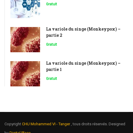
Gratuit
La variole du singe (Monkeypox) –
partie 2
Gratuit
La variole du singe (Monkeypox) –
partie 1
Gratuit
Copyright
CHU Mohammed VI - Tanger
, tous droits réservés. Designed
by
Digital Place