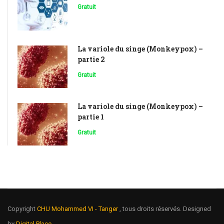
Gratuit
La variole du singe (Monkeypox) –
partie 2
Gratuit
La variole du singe (Monkeypox) –
partie 1
Gratuit
Copyright
CHU Mohammed VI - Tanger
, tous droits réservés. Designed
by
Digital Place