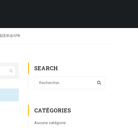
学成绩单改GPA
SEARCH
CATÉGORIES
Aucune catégorie