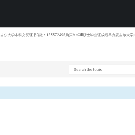
1制作加拿大麦吉尔大学本科文凭证书Q微：185572498购买McGill硕士毕业证成绩单办麦吉尔大