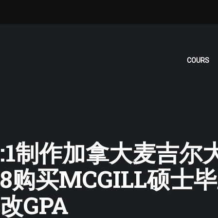
COURS
: ❤1:1制作加拿大麦
498购买MCGILL硕
改GPA