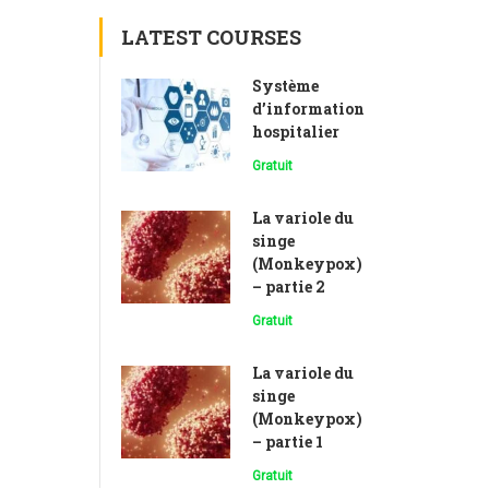
LATEST COURSES
Système
d’information
hospitalier
Gratuit
La variole du
singe
(Monkeypox)
– partie 2
Gratuit
La variole du
singe
(Monkeypox)
– partie 1
Gratuit