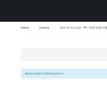
Home
›
Forums
›
Mot-clé du sujet : ❤1:
Aucun sujet n'a été trouvé ici.