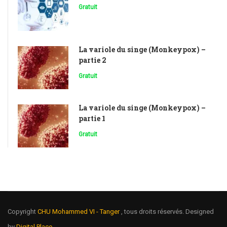
Gratuit
La variole du singe (Monkeypox) –
partie 2
Gratuit
La variole du singe (Monkeypox) –
partie 1
Gratuit
Copyright
CHU Mohammed VI - Tanger
, tous droits réservés. Designed
by
Digital Place