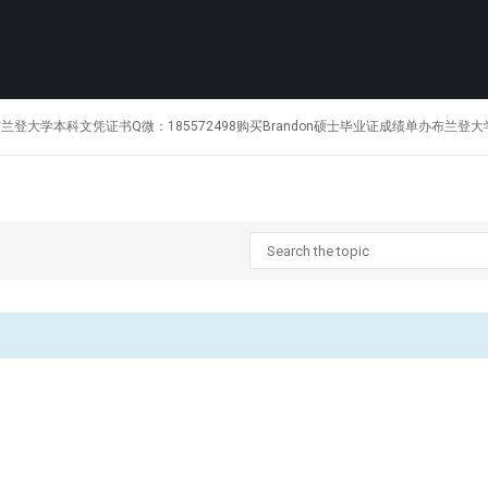
:1制作加拿大布兰登大学本科文凭证书Q微：185572498购买Brandon硕士毕业证成绩单办布兰登