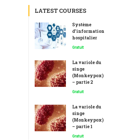
LATEST COURSES
Système
d’information
hospitalier
Gratuit
La variole du
singe
(Monkeypox)
– partie 2
Gratuit
La variole du
singe
(Monkeypox)
– partie 1
Gratuit