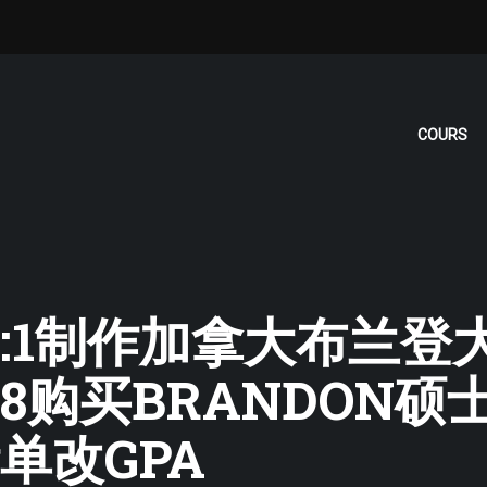
COURS
: ❤1:1制作加拿大布
2498购买BRANDO
单改GPA